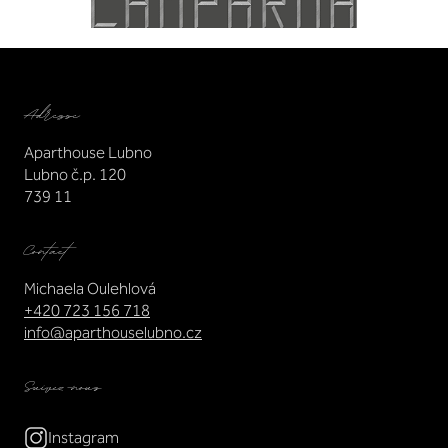
Adresse
Aparthouse Lubno
Lubno č.p. 120
739 11
Contact
Michaela Oulehlová
+420 723 156 718
info@aparthouselubno.cz
Suivez-nous
Instagram