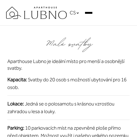
CS
Malé svatby
Aparthouse Lubno je ideální místo pro menší a osobnější
svatby.
Kapacita:
Svatby do 20 osob s možností ubytování pro 16
osob.
Lokace:
Jedná se o polosamotu s krásnou vzrostlou
zahradou u lesa a louky.
Parking:
10 parkovacích míst na zpevněné ploše přímo
před objektem. Možnost využít i našeho velkého pozemku