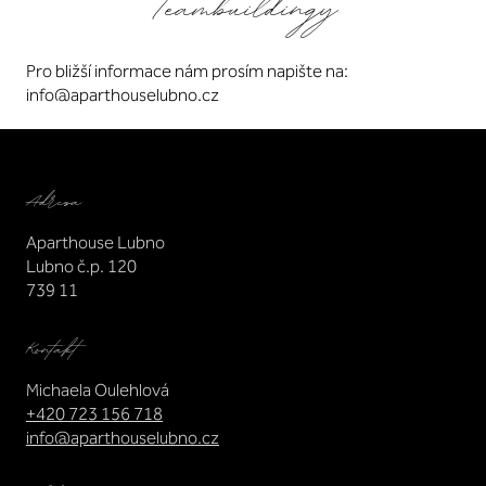
Teambuildingy
Pro bližší informace nám prosím napište na:
info@aparthouselubno.cz
Adresa
Aparthouse Lubno
Lubno č.p. 120
739 11
Kontakt
Michaela Oulehlová
+420 723 156 718
info@aparthouselubno.cz